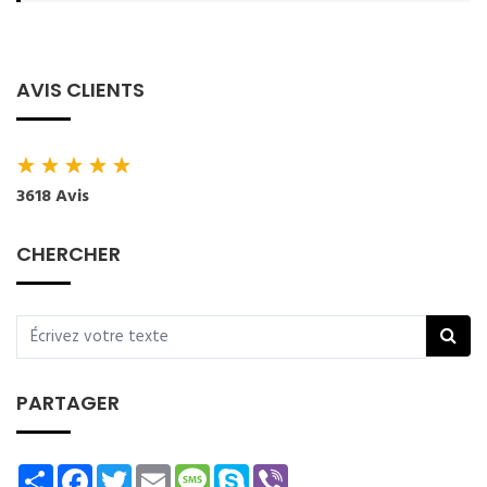
AVIS CLIENTS
★
★
★
★
★
3618 Avis
CHERCHER
PARTAGER
Share
Facebook
Twitter
Email
Message
Skype
Viber