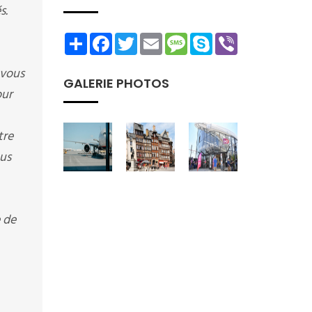
s.
Share
Facebook
Twitter
Email
Message
Skype
Viber
 vous
GALERIE PHOTOS
our
tre
ous
 de