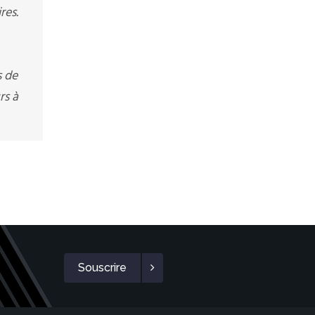
res.
s de
rs à
Souscrire