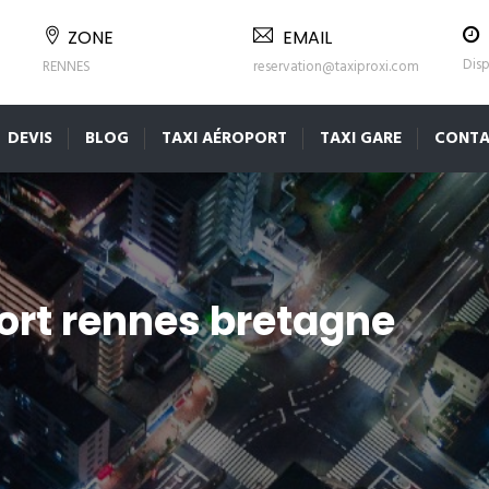
ZONE
EMAIL
Disp
RENNES
reservation@taxiproxi.com
DEVIS
BLOG
TAXI AÉROPORT
TAXI GARE
CONTA
ort rennes bretagne