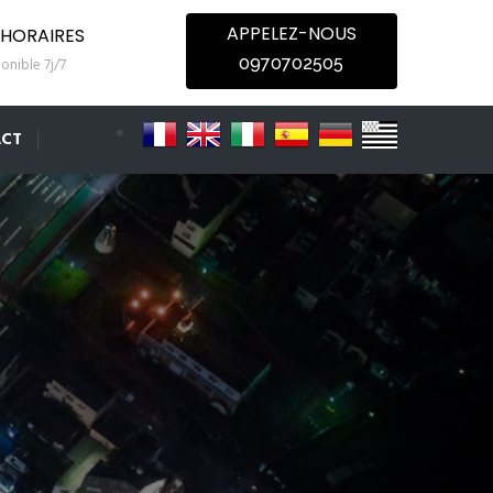
APPELEZ-NOUS
HORAIRES
0970702505
onible 7j/7
CT