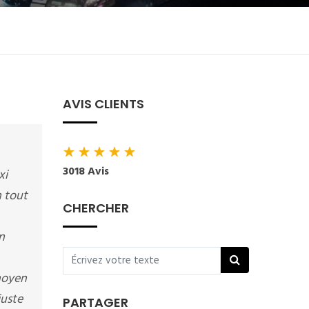
AVIS CLIENTS
★
★
★
★
★
3018 Avis
xi
n tout
CHERCHER
n
moyen
juste
PARTAGER