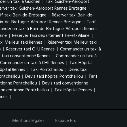
r un taxi à Guichen
|
Taxi Guichen-Aéroport
erver taxi Guichen-Aéroport Rennes Bretagne
|
if taxi Bain-de-Bretagne
|
Réserver taxi Bain-de-
ain-de-Bretagne-Aéroport Rennes Bretagne
|
Tarif
nder un taxi à Bain-de-Bretagne-Aéroport Rennes
aine
|
Réserver taxi département Ille-et-Vilaine
|
axi Meilleur taxi Rennes
|
Réserver taxi Meilleur taxi
s
|
Réserver taxi CHU Rennes
|
Commander un taxi à
r taxi conventionné Rennes
|
Commander un taxi à
Commander un taxi à CHR Rennes
|
Taxi Hôpital
ôpital Rennes
|
Taxi Pontchaillou
|
Devis taxi
ontchaillou
|
Devis taxi hôpital Pontchaillou
|
Tarif
tionne Pontchaillou
|
Devis taxi conventionne
onventionne Pontchaillou
|
Taxi Hôpital Rennes
|
nnes
|
Mentions légales
Espace Pro