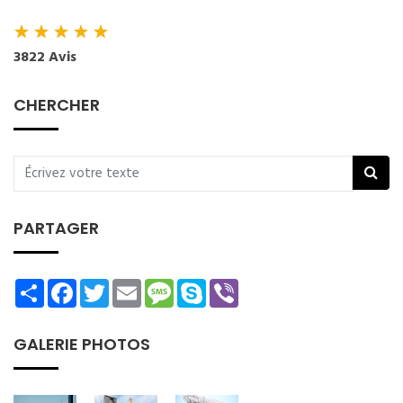
★
★
★
★
★
3822 Avis
CHERCHER
PARTAGER
Share
Facebook
Twitter
Email
Message
Skype
Viber
GALERIE PHOTOS