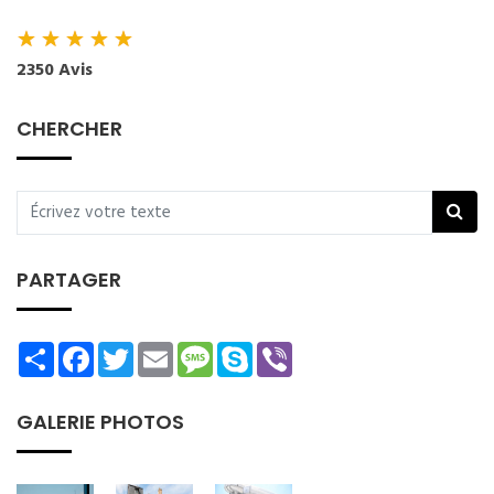
★
★
★
★
★
2350 Avis
CHERCHER
PARTAGER
Share
Facebook
Twitter
Email
Message
Skype
Viber
GALERIE PHOTOS