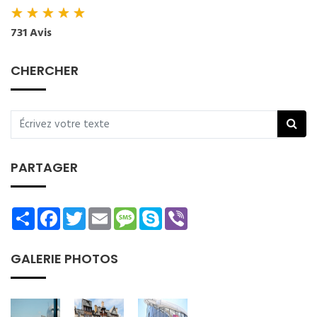
★
★
★
★
★
731 Avis
CHERCHER
PARTAGER
Share
Facebook
Twitter
Email
Message
Skype
Viber
GALERIE PHOTOS