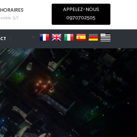
APPELEZ-NOUS
HORAIRES
0970702505
onible 7j/7
CT