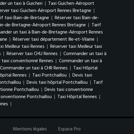
r un taxi à Guichen
|
Taxi Guichen-Aéroport
erver taxi Guichen-Aéroport Rennes Bretagne
|
if taxi Bain-de-Bretagne
|
Réserver taxi Bain-de-
ain-de-Bretagne-Aéroport Rennes Bretagne
|
Tarif
nder un taxi à Bain-de-Bretagne-Aéroport Rennes
aine
|
Réserver taxi département Ille-et-Vilaine
|
axi Meilleur taxi Rennes
|
Réserver taxi Meilleur taxi
s
|
Réserver taxi CHU Rennes
|
Commander un taxi à
r taxi conventionné Rennes
|
Commander un taxi à
Commander un taxi à CHR Rennes
|
Taxi Hôpital
ôpital Rennes
|
Taxi Pontchaillou
|
Devis taxi
ontchaillou
|
Devis taxi hôpital Pontchaillou
|
Tarif
tionne Pontchaillou
|
Devis taxi conventionne
onventionne Pontchaillou
|
Taxi Hôpital Rennes
|
nnes
|
Mentions légales
Espace Pro