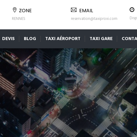
ZONE
EMAIL
Disp
RENNES
reservation@taxiproxi.com
DEVIS
BLOG
TAXI AÉROPORT
TAXI GARE
CONTA