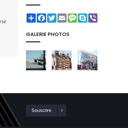
Share
Facebook
Twitter
Email
Message
Skype
Viber
rse
GALERIE PHOTOS
Souscrire